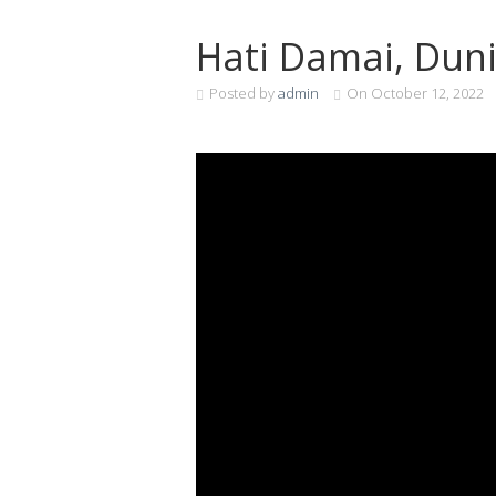
Hati Damai, Dun
Posted by
admin
On
October 12, 2022