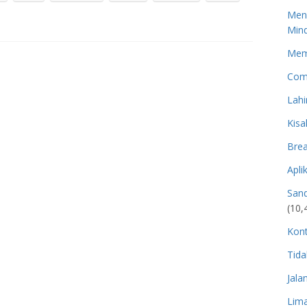
Men
Mind
Memp
Com
Lahi
Kisa
Brea
Apli
San
(10,
Kon
Tida
Jala
Lima