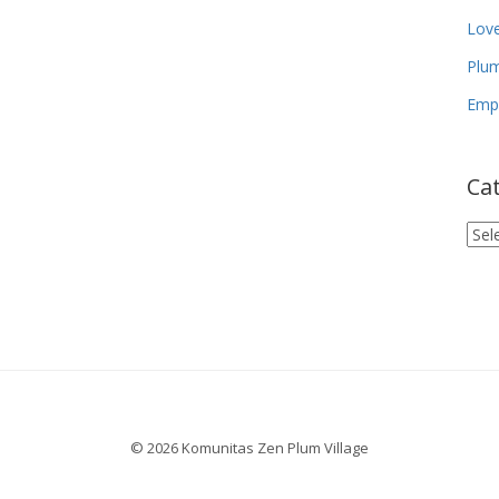
Lov
Plum
Empa
Ca
Cat
© 2026 Komunitas Zen Plum Village