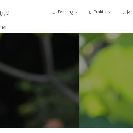
age
Tentang
Praktik
Jad
mai