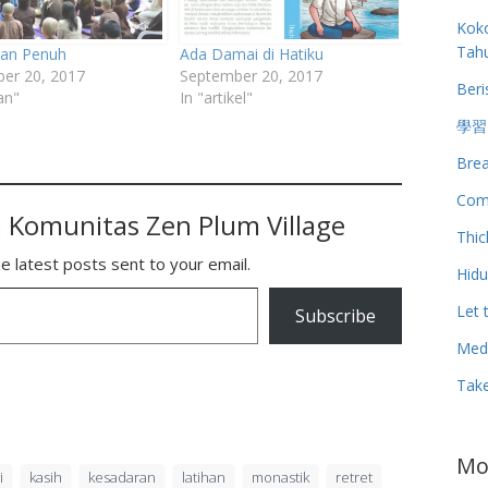
Koko
Tah
an Penuh
Ada Damai di Hatiku
er 20, 2017
September 20, 2017
Beri
han"
In "artikel"
學習
Brea
Com
 Komunitas Zen Plum Village
Thic
e latest posts sent to your email.
Hid
Let 
Subscribe
Medi
Tak
Mo
i
kasih
kesadaran
latihan
monastik
retret