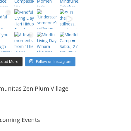
Load More
Follow on Instagram
munitas Zen Plum Village
coming Events