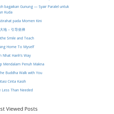
h bagaikan Gunung — Syair Paralel untuk
un Kuda
stirahat pada Momen Kini
大地 – 引导坐禅
the Smile and Teach
ing Home To Myself
h Nhat Hanh’s Way
up Mendalam Penuh Makna
the Buddha Walk with You
tasi Cinta Kasih
e Less Than Needed
st Viewed Posts