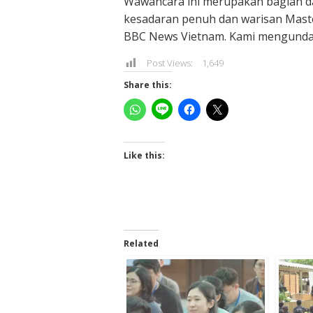
Wawancara ini merupakan bagian da
kesadaran penuh dan warisan Maste
BBC News Vietnam. Kami mengundan
Post Views:
1,649
Share this:
Like this:
Related