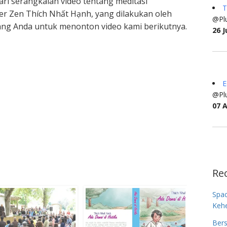
ri serangkaian video tentang meditasi
T
r Zen Thích Nhất Hạnh, yang dilakukan oleh
@Plu
g Anda untuk menonton video kami berikutnya.
26 J
E
@Plu
07 
Re
Spa
Keh
Bers