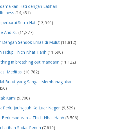
damaikan Hati dengan Latihan
fulness
(14,431)
erbarui Sutra Hati
(13,546)
e And Sit
(11,877)
r Dengan Sendok Emas di Mulut
(11,812)
h Hidup Thich Nhat Hanh
(11,690)
thing in breathing out mandarin
(11,122)
kasi Meditasi
(10,782)
dal Butut yang Sangat Membahagiakan
456)
tak Kami
(9,700)
k Perlu Jauh-jauh Ke Luar Negeri
(9,529)
n Berkesadaran – Thich Nhat Hanh
(8,506)
 Latihan Sadar Penuh
(7,619)