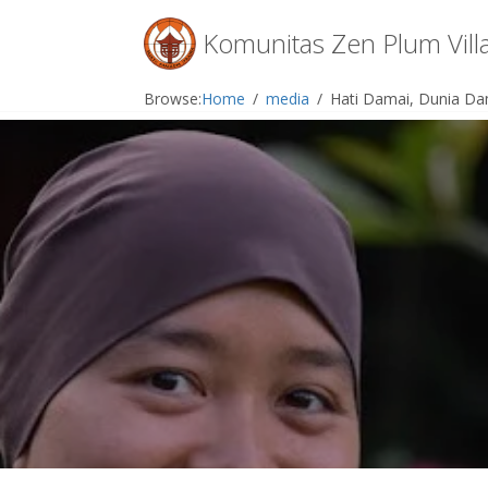
Menu
Komunitas Zen Plum Vill
Skip
Browse:
Home
media
Hati Damai, Dunia Da
to
content