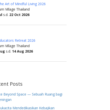
he Art of Mindful Living 2026
m Village Thailand
ul
s.d.
22 Oct 2026
ducators Retreat 2026
m Village Thailand
Aug
s.d.
14 Aug 2026
cent Posts
ce Beyond Space — Sebuah Ruang bagi
eningan
ukacita Mendedikasikan Kebajikan