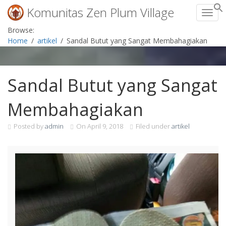
Komunitas Zen Plum Village
Toggl
Skip
Browse:
to
Home
artikel
Sandal Butut yang Sangat Membahagiakan
content
Sandal Butut yang Sangat
Membahagiakan
Posted by
admin
On
April 9, 2018
Filed under
artikel