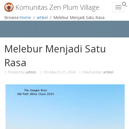
Komunitas Zen Plum Village
Toggl
Skip
Browse:
Home
artikel
Melebur Menjadi Satu Rasa
to
content
Melebur Menjadi Satu
Rasa
Posted by
admin
On
March 21, 2024
Filed under
artikel