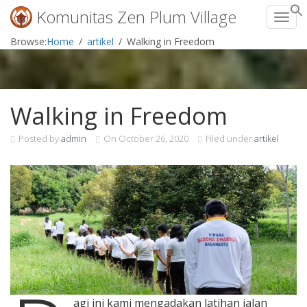
Komunitas Zen Plum Village
Toggl
Skip
Browse:
Home
artikel
Walking in Freedom
to
content
Walking in Freedom
Posted by
admin
On
October 26, 2020
Filed under
artikel
agi ini kami mengadakan latihan jalan