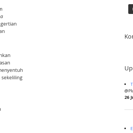
m
ha
gertian
an
Ko
inkan
asan
Up
 menyentuh
 sekeliling
T
@Plu
26 J
n
E