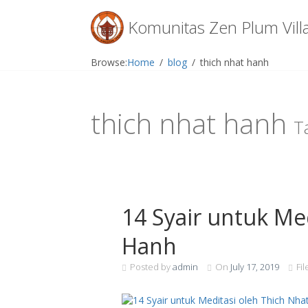
Menu
Komunitas Zen Plum Vill
Skip
Browse:
Home
blog
thich nhat hanh
to
content
thich nhat hanh
T
14 Syair untuk Me
Hanh
Posted by
admin
On
July 17, 2019
Fi