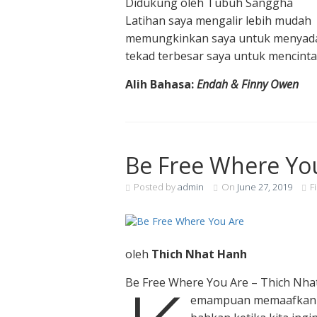
Didukung oleh Tubuh Sanggha
Latihan saya mengalir lebih mudah
memungkinkan saya untuk menyada
tekad terbesar saya untuk mencin
Alih Bahasa:
Endah
& Finny Owen
Be Free Where Yo
Posted by
admin
On
June 27, 2019
F
oleh
Thich Nhat Hanh
Be Free Where You Are – Thich Nha
emampuan memaafkan a