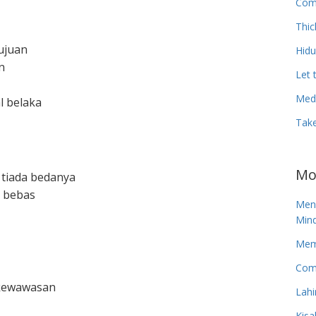
Com
Thic
tujuan
Hid
n
Let 
Medi
l belaka
Tak
Mo
 tiada bedanya
n bebas
Men
Mind
Memp
Com
rkewawasan
Lahi
Kisa