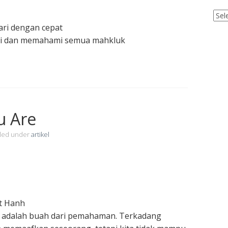
Cat
ri dengan cepat
tai dan memahami semua mahkluk
u Are
iled under
artikel
t Hanh
dalah buah dari pemahaman. Terkadang