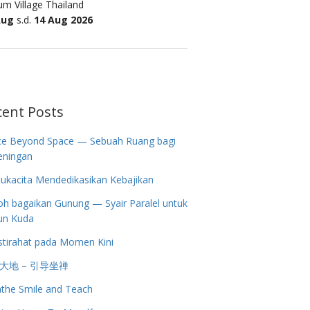
m Village Thailand
Aug
s.d.
14 Aug 2026
cent Posts
ce Beyond Space — Sebuah Ruang bagi
eningan
ukacita Mendedikasikan Kebajikan
h bagaikan Gunung — Syair Paralel untuk
un Kuda
stirahat pada Momen Kini
大地 – 引导坐禅
the Smile and Teach