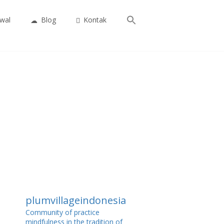
Search
wal
Blog
Kontak
for:
Search Button
plumvillageindonesia
Community of practice
mindfulness in the tradition of