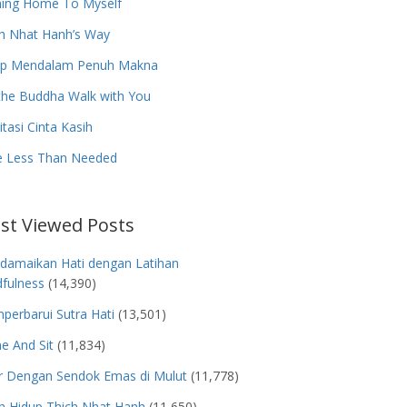
ing Home To Myself
h Nhat Hanh’s Way
up Mendalam Penuh Makna
the Buddha Walk with You
tasi Cinta Kasih
e Less Than Needed
st Viewed Posts
damaikan Hati dengan Latihan
fulness
(14,390)
erbarui Sutra Hati
(13,501)
e And Sit
(11,834)
r Dengan Sendok Emas di Mulut
(11,778)
h Hidup Thich Nhat Hanh
(11,650)