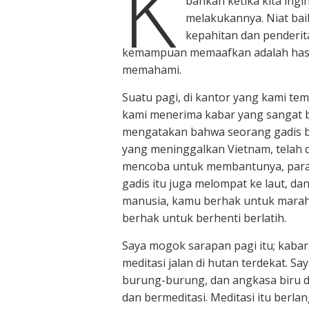
K
bahkan ketika kita ing
melakukannya. Niat ba
kepahitan dan penderit
kemampuan memaafkan adalah hasi
memahami.
Suatu pagi, di kantor yang kami tem
kami menerima kabar yang sangat b
mengatakan bahwa seorang gadis b
yang meninggalkan Vietnam, telah d
mencoba untuk membantunya, para b
gadis itu juga melompat ke laut, d
manusia, kamu berhak untuk marah, 
berhak untuk berhenti berlatih.
Saya mogok sarapan pagi itu; kabar s
meditasi jalan di hutan terdekat. 
burung-burung, dan angkasa biru 
dan bermeditasi. Meditasi itu berla