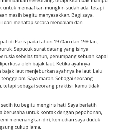
in memaafkan seseorang, tetapi kita tidak mampu
ik untuk memaafkan mungkin sudah ada, tetapi
aan masih begitu menyesakkan. Bagi saya,
l dari menatap secara mendalam dan
pati di Paris pada tahun 1970an dan 1980an,
uruk. Sepucuk surat datang yang isinya
erusia sebelas tahun, penumpang sebuah kapal
iperkosa oleh bajak laut. Ketika ayahnya
ajak laut menjeburkan ayahnya ke laut. Lalu
an tenggelam. Saya marah. Sebagai seorang
tetapi sebagai seorang praktisi, kamu tidak
edih itu begitu mengiris hati. Saya berlatih
Saya berusaha untuk kontak dengan pepohonan,
demi menenangkan diri, kemudian saya duduk
ngsung cukup lama.