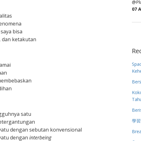
@Plu
07 
litas
 fenomena
saya bisa
, dan ketakutan
Re
Spa
damai
Keh
aan
 membebaskan
Bers
dihan
Koko
Tah
Beri
ngguhnya satu
學習
ketergantungan
atu dengan sebutan konvensional
Brea
yatu dengan
interbeing