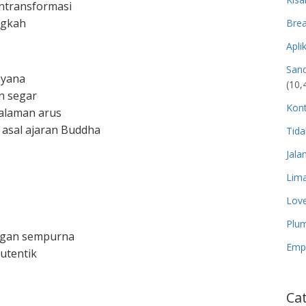
ntransformasi
ngkah
Brea
Apli
San
ayana
(10,
n segar
Kon
alaman arus
 asal ajaran Buddha
Tida
Jala
Lima
Lov
Plum
engan sempurna
Empa
autentik
Ca