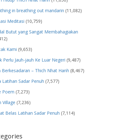
thing in breathing out mandarin
(11,082)
kasi Meditasi
(10,759)
dal Butut yang Sangat Membahagiakan
412)
tak Kami
(9,653)
k Perlu Jauh-jauh Ke Luar Negeri
(9,487)
n Berkesadaran – Thich Nhat Hanh
(8,467)
 Latihan Sadar Penuh
(7,577)
e Poem
(7,273)
 Village
(7,236)
t Belas Latihan Sadar Penuh
(7,114)
tegories