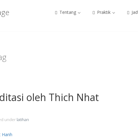
age
Tentang
Praktik
Jad
ag
ditasi oleh Thich Nhat
led under
latihan