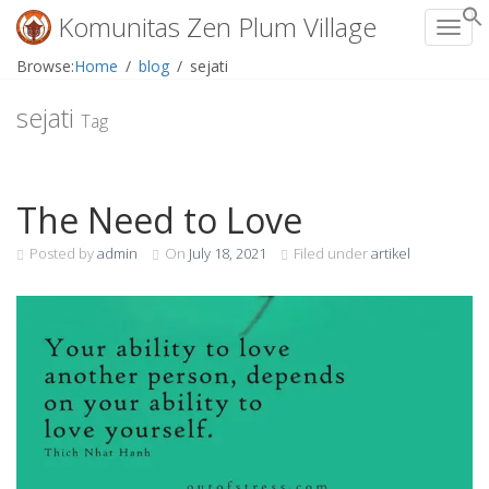
Komunitas Zen Plum Village
Toggl
Skip
Browse:
Home
blog
sejati
to
content
sejati
Tag
The Need to Love
Posted by
admin
On
July 18, 2021
Filed under
artikel