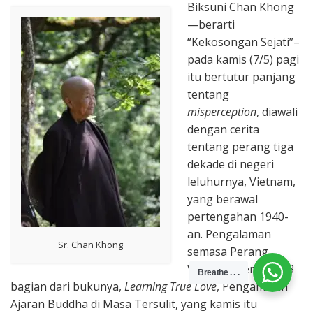
Biksuni Chan Khong
—berarti
“Kekosongan Sejati”–
pada kamis (7/5) pagi
itu bertutur panjang
tentang
misperception
, diawali
dengan cerita
tentang perang tiga
dekade di negeri
leluhurnya, Vietnam,
yang berawal
pertengahan 1940-
an. Pengalaman
Sr. Chan Khong
semasa Perang
Vietnam mengisi 2/3
Breathe . . .
bagian dari bukunya,
Learning True Love
, Pengamalan
Ajaran Buddha di Masa Tersulit, yang kamis itu