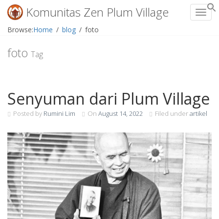
Komunitas Zen Plum Village
Toggl
Skip
Browse:
Home
blog
foto
to
content
foto
Tag
Senyuman dari Plum Village
Posted by
Rumini Lim
On
August 14, 2022
Filed under
artikel