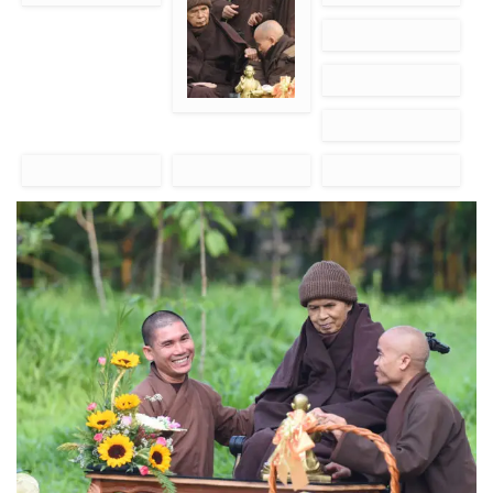
untuk Thay
Menerima ucapan
Sesepuh dari Vietnam
selamat hari
memberi hormat
berkelanjutan
kepada Thay
Sesepuh dari Vietnam
memberi hormat
kepada Thay
Berdoa untuk hari
Mahathera Giac Vien
kelanjutan Thay
memberi hormat
Menunggu kehadiran
kepada Thay
Thay
Menyentuh bumi
Sesepuh dari Vietnam
Meditasi jalan pagi
untuk menghormati
memberi hormat
menuju kuti Thay
Thay
kepada Thay