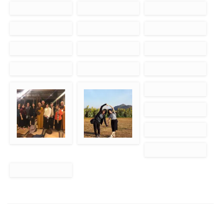
jadilah vegetarian
bersama
Foto bersama di
Seremoni pernikahan
Mempersiapkan
ruang makan
“pecel”
Meditasi di dapur
Mempersiapkan
Pakaian tradisional
makanan khusus
Jepang
Indonesia “pecel”
Seragam kebaya
Nyanyi Sungguh Indah
Dekorasi Walk With
pada “performance
Me
night”
Foto bersama dai
Foto bersama Sr.
canoeing trip
ruang makan
Chan Khong dan Thay
Phap Kham
Jalan-jalan di sekitar
Bangkok
Kebaya khas
Indonesia
Grup anak muda,
Foto bersama di
Jalan-jalan ke corn
yang paling kanan
tahun baru
farm
“muda” di hati 🙂
Makan buffet sore
Makan bersama di
bukit “Anapana”