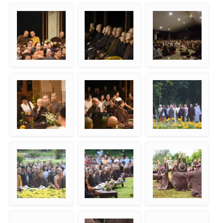
Berkumpul untuk
Br. Phap Niem
Biksuni tamu senior
mendengarkan
memberikan
pembabaran Dharma
wejangan Dharma
Kepala wihara
Monastik tamu
Be-In
menemani mahathera
dari Vietnam
Sr. Chan Khong
Be-In
Meditasi jalan pagi
berbagi pengalaman
ketika menemani
Thay
Mendengarkan
Menunggu kehadiran
Tarian dari Dharma
persembahan lagu
Thay
Acharya Biksuni