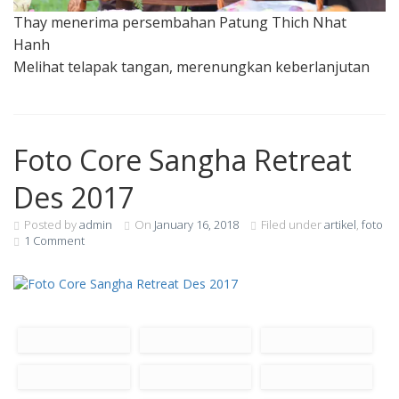
Thay menerima persembahan Patung Thich Nhat
Hanh
Melihat telapak tangan, merenungkan keberlanjutan
Foto Core Sangha Retreat
Des 2017
Posted by
admin
On
January 16, 2018
Filed under
artikel
,
foto
1 Comment
Jalan-jalan ke Corn
Makan siang bersama
Petani mendadak
Farm
T.Phap Niem
Mari makan sayur,
Panen di kebun
Latihan nyanyi