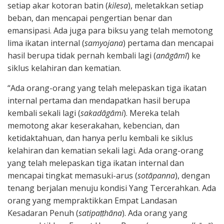
setiap akar kotoran batin (
kilesa
), meletakkan setiap
beban, dan mencapai pengertian benar dan
emansipasi. Ada juga para biksu yang telah memotong
lima ikatan internal (
samyojana
) pertama dan mencapai
hasil berupa tidak pernah kembali lagi (
anāgāmī
) ke
siklus kelahiran dan kematian.
“Ada orang-orang yang telah melepaskan tiga ikatan
internal pertama dan mendapatkan hasil berupa
kembali sekali lagi (
sakadāgāmi
). Mereka telah
memotong akar keserakahan, kebencian, dan
ketidaktahuan, dan hanya perlu kembali ke siklus
kelahiran dan kematian sekali lagi. Ada orang-orang
yang telah melepaskan tiga ikatan internal dan
mencapai tingkat memasuki-arus (
sotāpanna
), dengan
tenang berjalan menuju kondisi Yang Tercerahkan. Ada
orang yang mempraktikkan Empat Landasan
Kesadaran Penuh (
satipaṭṭhāna
). Ada orang yang