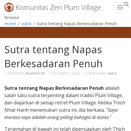
Komunitas Zen Plum Village
Toggl
Skip
Browse:
to
Home
sutra
Sutra tentang Napas Berkesadaran Penuh
content
Sutra tentang Napas
Berkesadaran Penuh
Posted by
Rumini Lim
On
April 1, 2022
Filed under
sutra
Sutra tentang Napas Berkesadaran Penuh
adalah
salah satu sutra terpenting dalam tradisi Plum Village,
dan diajarkan di setiap retret Plum Village. Ketika Thich
Nhat Hanh menemukan sutra ini, dia berkata, “
Saya
merasa saya adalah orang paling bahagia di dunia.
“
Terjemahan di bawah ini telah dipersiapkan oleh Thich