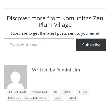
Discover more from Komunitas Zen
Plum Village
Subscribe to get the latest posts sent to your email.
Type your email…
Subscribe
Written by
Rumini Lim
anapanasati
kewawasan
mindfulness
napas
napas berkesadaran penuh
sadar
sutra