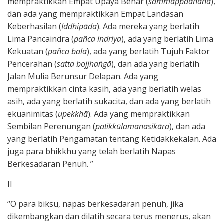
mempraktikkan Empat Upaya Benar (
sammappadhānā
),
dan ada yang mempraktikkan Empat Landasan
Keberhasilan (
Iddhipāda
). Ada mereka yang berlatih
Lima Pancaindra (
pañca indriya
), ada yang berlatih Lima
Kekuatan (
pañca bala
), ada yang berlatih Tujuh Faktor
Pencerahan (
satta bojjhaṅgā
), dan ada yang berlatih
Jalan Mulia Berunsur Delapan. Ada yang
mempraktikkan cinta kasih, ada yang berlatih welas
asih, ada yang berlatih sukacita, dan ada yang berlatih
ekuanimitas (
upekkhā
). Ada yang mempraktikkan
Sembilan Perenungan (
paṭikkūlamanasikāra
), dan ada
yang berlatih Pengamatan tentang Ketidakkekalan. Ada
juga para bhikkhu yang telah berlatih Napas
Berkesadaran Penuh. ”
II
“O para biksu, napas berkesadaran penuh, jika
dikembangkan dan dilatih secara terus menerus, akan