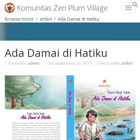
Komunitas Zen Plum Village
Toggl
Skip
Browse:
Home
artikel
Ada Damai di Hatiku
to
content
Ada Damai di Hatiku
Posted by
admin
On
September 20, 2017
Filed under
artikel