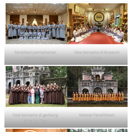
Seremoni permohonan
Foto bersama di Museum
penahbisan
Thay
Foto bersama di gerbang
Selesai Penahbisan
Biara Tu Hieu