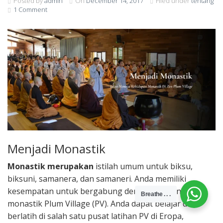
Posted by
admin
On
December 14, 2017
Filed under
tentang
1 Comment
Menjadi Monastik
Monastik merupakan
istilah umum untuk biksu,
biksuni, samanera, dan samaneri. Anda memiliki
kesempatan untuk bergabung dengan komunitas
Breathe . . .
monastik Plum Village (PV). Anda dapat belajar dan
berlatih di salah satu pusat latihan PV di Eropa,