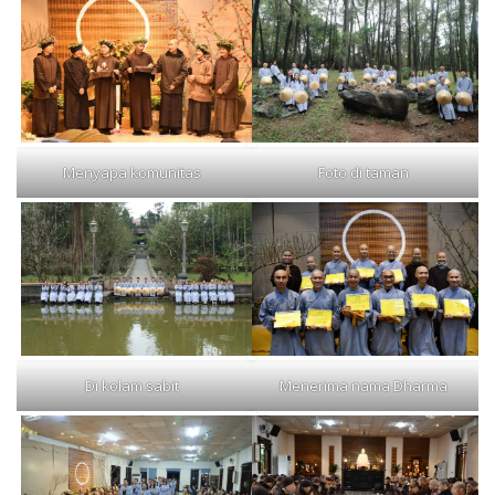
Menyapa komunitas
Foto di taman
Di kolam sabit
Menerima nama Dharma