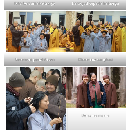
Foto bersama keluarga
Bersujud kepada keluarga
Seremoni penahbisan
Menerima sanghati
Bersama mama