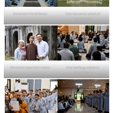
Seremoni Penahbisan
Foto bersama sebelum
penahbisan
Bersama papa dan mama
Sesi berbagi sebelum
penahbisan