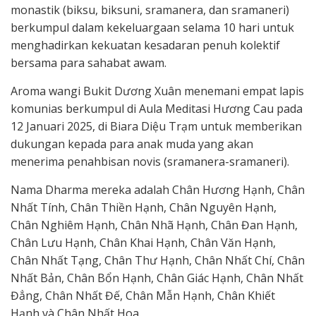
monastik (biksu, biksuni, sramanera, dan sramaneri)
berkumpul dalam kekeluargaan selama 10 hari untuk
menghadirkan kekuatan kesadaran penuh kolektif
bersama para sahabat awam.
Aroma wangi Bukit Dương Xuân menemani empat lapis
komunias berkumpul di Aula Meditasi Hương Cau pada
12 Januari 2025, di Biara Diệu Trạm untuk memberikan
dukungan kepada para anak muda yang akan
menerima penahbisan novis (sramanera-sramaneri).
Nama Dharma mereka adalah Chân Hương Hạnh, Chân
Nhất Tính, Chân Thiền Hạnh, Chân Nguyên Hạnh,
Chân Nghiêm Hạnh, Chân Nhã Hạnh, Chân Đan Hạnh,
Chân Lưu Hạnh, Chân Khai Hạnh, Chân Văn Hạnh,
Chân Nhất Tạng, Chân Thư Hạnh, Chân Nhất Chí, Chân
Nhất Bản, Chân Bổn Hạnh, Chân Giác Hạnh, Chân Nhất
Đẳng, Chân Nhất Đế, Chân Mẫn Hạnh, Chân Khiết
Hạnh và Chân Nhất Hoa.