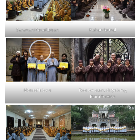
Seremoni Penahbisan
Makan formal
Monastik baru
Foto bersama di gerbang
BIara Tu Hieu