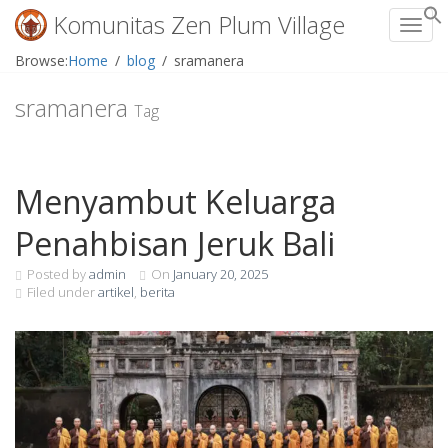
Komunitas Zen Plum Village
Toggl
Skip
Browse:
Home
blog
sramanera
to
content
sramanera
Tag
Menyambut Keluarga
Penahbisan Jeruk Bali
Posted by
admin
On
January 20, 2025
Filed under
artikel
,
berita