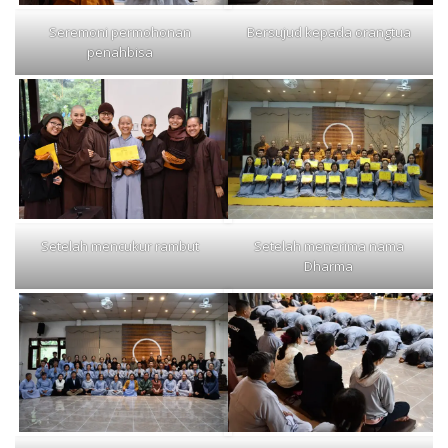
Seremoni permohonan
Bersujud kepada orangtua
penahbisa
Setelah mencukur rambut
Setelah menerima nama
Dharma