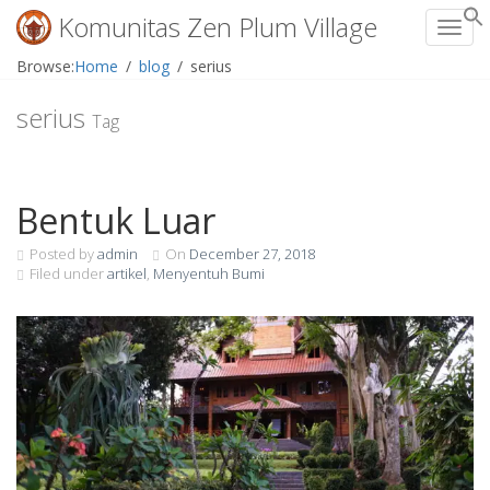
Komunitas Zen Plum Village
Toggl
Skip
Browse:
Home
blog
serius
to
content
serius
Tag
Bentuk Luar
Posted by
admin
On
December 27, 2018
Filed under
artikel
,
Menyentuh Bumi