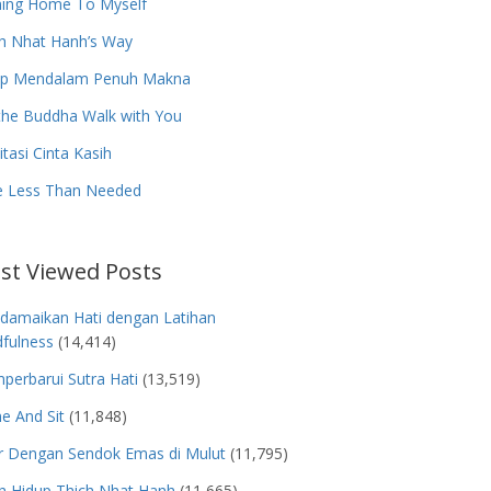
ing Home To Myself
h Nhat Hanh’s Way
up Mendalam Penuh Makna
the Buddha Walk with You
tasi Cinta Kasih
e Less Than Needed
st Viewed Posts
damaikan Hati dengan Latihan
fulness
(14,414)
erbarui Sutra Hati
(13,519)
e And Sit
(11,848)
r Dengan Sendok Emas di Mulut
(11,795)
h Hidup Thich Nhat Hanh
(11,665)