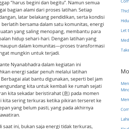
Com
ggap “harus begini dan begitu”. Namun semua
i bagian alami dari proses latihan. Setiap
Thic
dangan, latar belakang pendidikan, serta kondisi
Hid
 berlatih bersama dalam satu komunitas, energi
Let 
ekuatan yang saling menopang, membantu para
alan hidup sehari-hari. Dengan latihan yang
Medi
i maupun dalam komunitas—proses transformasi
Tak
gat mungkin untuk terjadi.
ante Nyanabhadra dalam kegiatan ini
Mo
n energi sadar penuh melalui latihan
Berbagai alat bantu digunakan, seperti bel jam
Men
mengundang kita untuk kembali ke rumah sejati
Mind
iran kita sekadar beristirahat (息) pada momen
Memp
kita sering terkuras ketika pikiran terseret ke
epan yang belum pasti, yang pada akhirnya
Com
awatiran.
Lahi
saat ini, bukan saja energi tidak terkuras,
Kisa