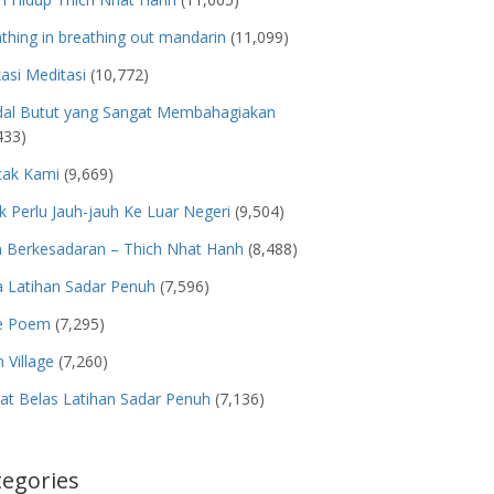
thing in breathing out mandarin
(11,099)
kasi Meditasi
(10,772)
dal Butut yang Sangat Membahagiakan
433)
tak Kami
(9,669)
k Perlu Jauh-jauh Ke Luar Negeri
(9,504)
n Berkesadaran – Thich Nhat Hanh
(8,488)
 Latihan Sadar Penuh
(7,596)
e Poem
(7,295)
 Village
(7,260)
t Belas Latihan Sadar Penuh
(7,136)
tegories