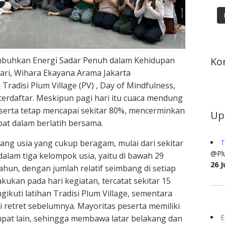
Ko
umbuhkan Energi Sadar Penuh dalam Kehidupan
uari, Wihara Ekayana Arama Jakarta
radisi Plum Village (PV) , Day of Mindfulness,
a terdaftar. Meskipun pagi hari itu cuaca mendung
eserta tetap mencapai sekitar 80%, mencerminkan
Up
t dalam berlatih bersama.
T
tang usia yang cukup beragam, mulai dari sekitar
@Plu
dalam tiga kelompok usia, yaitu di bawah 29
26 J
tahun, dengan jumlah relatif seimbang di setiap
akukan pada hari kegiatan, tercatat sekitar 15
ikuti latihan Tradisi Plum Village, sementara
i retret sebelumnya. Mayoritas peserta memiliki
E
mpat lain, sehingga membawa latar belakang dan