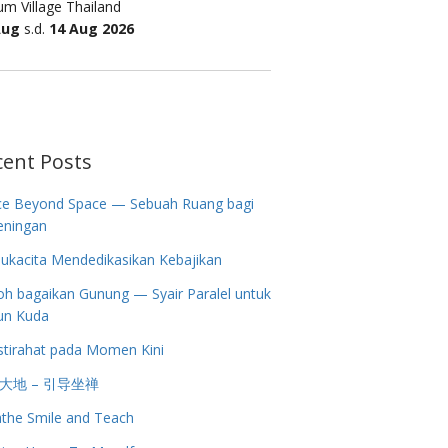
m Village Thailand
Aug
s.d.
14 Aug 2026
cent Posts
ce Beyond Space — Sebuah Ruang bagi
eningan
ukacita Mendedikasikan Kebajikan
h bagaikan Gunung — Syair Paralel untuk
un Kuda
stirahat pada Momen Kini
大地 – 引导坐禅
the Smile and Teach