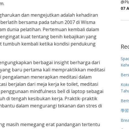
@Plu
m.
07 
gharukan dan mengejutkan adalah kehadiran
berlatih bersama pada tahun 2007 di Wisma
alam dunia pelatihan. Pertemuan kembali dalam
 pengingat kuat tentang benih kebajikan yang
t tumbuh kembali ketika kondisi pendukung
Re
Spa
mengungkapkan berbagai insight berharga dari
Keh
a yang baru pertama kali mempraktikkan meditasi
Bers
gi pengalaman menerapkan meditasi dalam
si berjalan dari meja kerja ke toilet, meditasi
Koko
Tah
 penggunaan mindfulness bell di laptop sebagai
h di tengah kesibukan kerja. Praktik-praktik
Beri
mbantu dalam mengurangi tekanan dan stres di
學習
Brea
a yang masih memegang erat pandangan tertentu