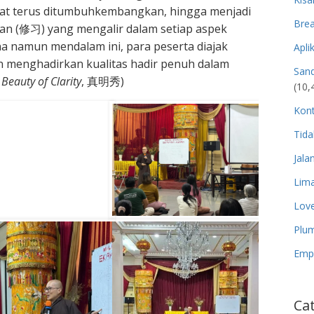
pat terus ditumbuhkembangkan, hingga menjadi
Brea
ran (修习) yang mengalir dalam setiap aspek
na namun mendalam ini, para peserta diajak
Apli
 menghadirkan kualitas hadir penuh dalam
San
 Beauty of Clarity
, 真明秀)
(10,
Kon
Tida
Jala
Lima
Lov
Plum
Empa
Ca