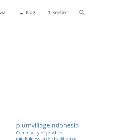
Search
wal
Blog
Kontak
for:
Search Button
plumvillageindonesia
Community of practice
mindfulness in the tradition of