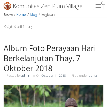
Komunitas Zen Plum Village
Toggl
Skip
Browse:
Home
blog
kegiatan
to
content
kegiatan
Tag
Album Foto Perayaan Hari
Berkelanjutan Thay, 7
Oktober 2018
Posted by
admin
On
October 11, 2018
Filed under
berita