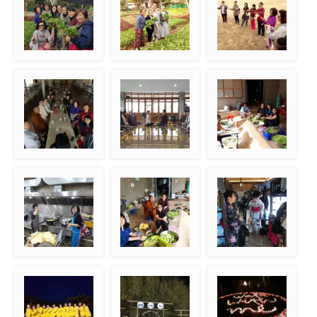
Mari makan sayur,
Panen di kebun
Latihan nyanyi
jadilah vegetarian
bersama
Foto bersama di
Seremoni pernikahan
Mempersiapkan
ruang makan
“pecel”
Meditasi di dapur
Mempersiapkan
Pakaian tradisional
makanan khusus
Jepang
Indonesia “pecel”