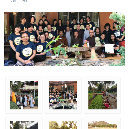
1 Comment
Jalan-jalan ke Corn
Makan siang bersama
Petani mendadak
Farm
T.Phap Niem