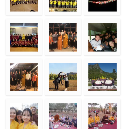
Seragam kebaya
Nyanyi Sungguh Indah
Dekorasi Walk With
pada “performance
Me
night”
Foto bersama dai
Foto bersama Sr.
canoeing trip
ruang makan
Chan Khong dan Thay
Phap Kham
Foto bersama di
Jalan-jalan ke corn
Jalan-jalan di sekitar
tahun baru
farm
Bangkok