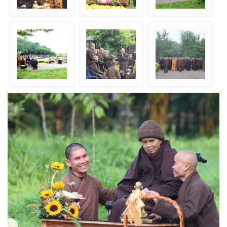
Sesepuh dari Vietnam
Berdoa untuk hari
Menunggu kehadiran
memberi hormat
kelanjutan Thay
Thay
kepada Thay
Menyentuh bumi
Sesepuh dari Vietnam
Meditasi jalan pagi
untuk menghormati
memberi hormat
menuju kuti Thay
Thay
kepada Thay