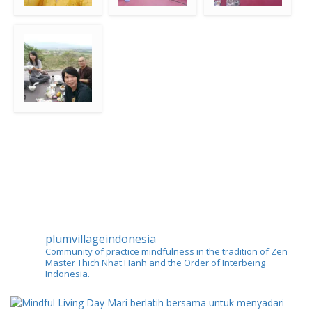
Kebaya khas
Grup anak muda,
Makan buffet sore
Indonesia
yang paling kanan
“muda” di hati 🙂
Makan bersama di
bukit “Anapana”
plumvillageindonesia
Community of practice mindfulness in the tradition of Zen
Master Thich Nhat Hanh and the Order of Interbeing
Indonesia.