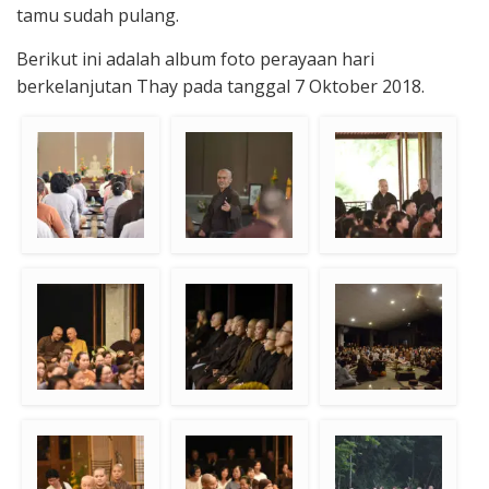
tamu sudah pulang.
Berikut ini adalah album foto perayaan hari
berkelanjutan Thay pada tanggal 7 Oktober 2018.
Berkumpul untuk
Br. Phap Niem
Biksuni tamu senior
mendengarkan
memberikan
pembabaran Dharma
wejangan Dharma
Kepala wihara
Monastik tamu
Be-In
menemani mahathera
dari Vietnam