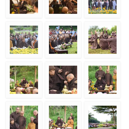
Sr. Chan Khong
Be-In
Meditasi jalan pagi
berbagi pengalaman
ketika menemani
Thay
Mendengarkan
Menunggu kehadiran
Tarian dari Dharma
persembahan lagu
Thay
Acharya Biksuni
untuk Thay
Menerima ucapan
Mahathera Giac Vien
Sesepuh dari Vietnam
selamat hari
memberi hormat
memberi hormat
berkelanjutan
kepada Thay
kepada Thay