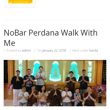
NoBar Perdana Walk With
Me
Posted by
admin
On
January 22, 2018
Filed under
berita