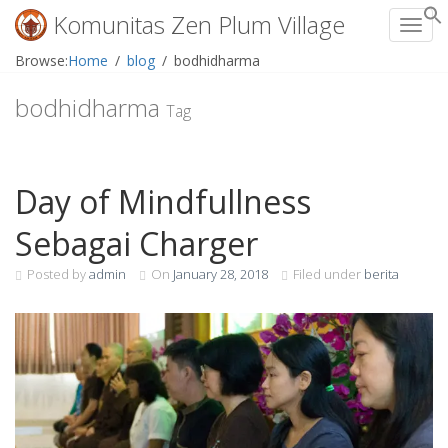
Komunitas Zen Plum Village
Toggl
Skip
Browse:
Home
blog
bodhidharma
to
content
bodhidharma
Tag
Day of Mindfullness
Sebagai Charger
Posted by
admin
On
January 28, 2018
Filed under
berita