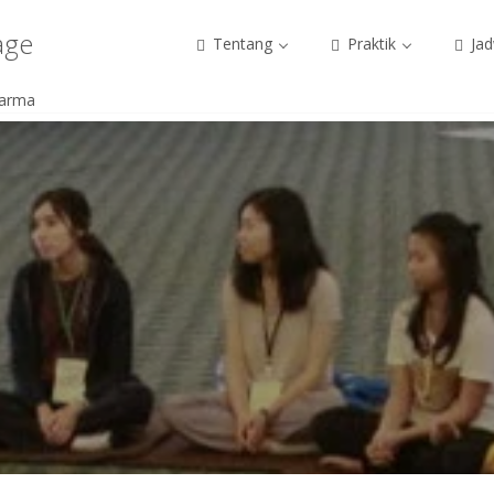
age
Tentang
Praktik
Jad
harma