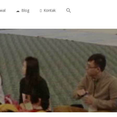
Search
wal
Blog
Kontak
for:
Search Button