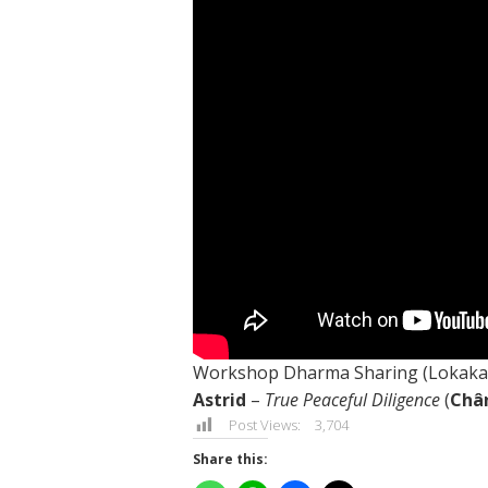
Workshop Dharma Sharing (Lokaka
Astrid
–
True Peaceful Diligence
(
Châ
Post Views:
3,704
Share this: