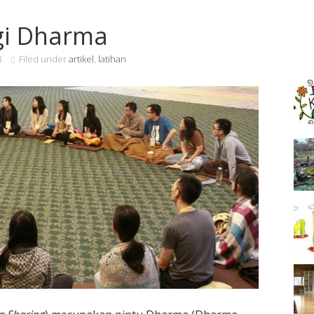
i Dharma
8
Filed under
artikel
,
latihan