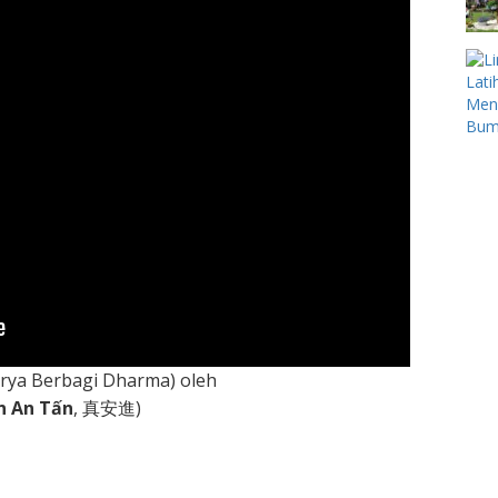
rya Berbagi Dharma) oleh
n An Tấn
, 真安進)