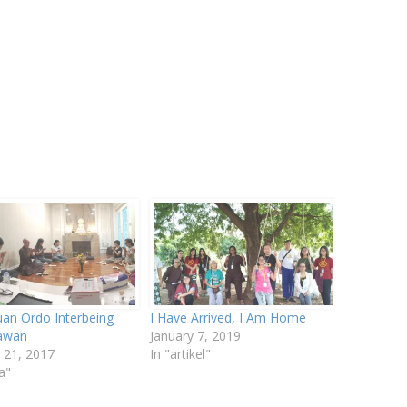
an Ordo Interbeing
I Have Arrived, I Am Home
awan
January 7, 2019
 21, 2017
In "artikel"
a"