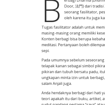
B
erbagi Dharma (
Dharma
Door, 法門) dari tradisi 
seorang fasilitator, p
oleh karena itu juga k
Tugas fasilitator adalah untuk me
masing-masing orang memiliki kes
Konten berbagi bisa berupa kebahag
meditasi. Pertanyaan boleh dilempa
sepi.
Pada umumnya sebelum seseorang ber
telapak kanan sebagai simbol pikira
pikiran dan tubuh bersatu padu, it
ungkapan minta izin untuk berbag
salam Anjali juga.
Anda hendaknya berbagi dari hati y
teori apakah itu dari buku, artikel,
sudut pandang pertama “saya” atau