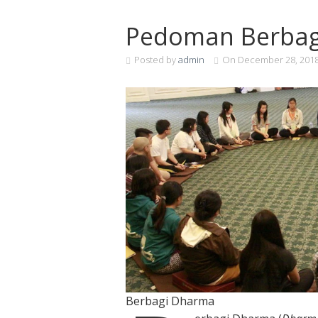
Pedoman Berbag
Posted by
admin
On
December 28, 201
Berbagi Dharma