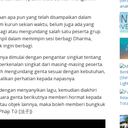
aan apa pun yang telah disampaikan dalam
am kurun sekian waktu, belum juga ada yang
rbagi atau mengundang salah satu peserta grup.
ampil dalam memimpin sesi berbagi Dharma,
 ingin berbagi.
nya dimulai dengan pengantar singkat tentang
perkenalan singkat dari masing-masing peserta.
boleh mengundang genta sesuai dengan kebutuhan,
likan perhatian kepada napasnya.
 dengan menyanyikan lagu, kemudian diakhiri
suara genta berikutnya memberi hormat kepada
 atau objek lainnya, maka boleh memberi bungkuk
. Pháp Tử [法子])