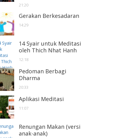
21:20
Gerakan Berkesadaran
14:29
14 Syair untuk Meditasi
oleh Thich Nhat Hanh
12:18
Pedoman Berbagi
Dharma
20:33
Aplikasi Meditasi
11:07
Renungan Makan (versi
anak-anak)