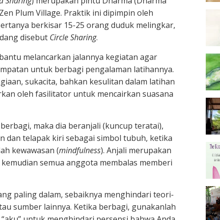
 Sharing
) merupakan pintu Dharma (Dharma
Zen Plum Village. Praktik ini dipimpin oleh
esertanya berkisar 15-25 orang duduk melingkar,
adang disebut
Circle Sharing
.
mbantu melancarkan jalannya kegiatan agar
empatan untuk berbagi pengalaman latihannya.
iaan, sukacita, bahkan kesulitan dalam latihan
rkan oleh fasilitator untuk mencairkan suasana
bagi, maka dia beranjali (kuncup teratai),
n dan telapak kiri sebagai simbol tubuh, ketika
ulah kewawasan (
mindfulness
). Anjali merupakan
i, kemudian semua anggota membalas memberi
ang paling dalam, sebaiknya menghindari teori-
 atau sumber lainnya. Ketika berbagi, gunakanlah
 “aku” untuk menghindari persepsi bahwa Anda