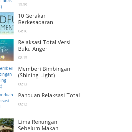
15:59
10 Gerakan
Berkesadaran
04:16
Relaksasi Total Versi
Buku Anger
08:15
Memberi Bimbingan
(Shining Light)
08:13
Panduan Relaksasi Total
08:12
Lima Renungan
Sebelum Makan