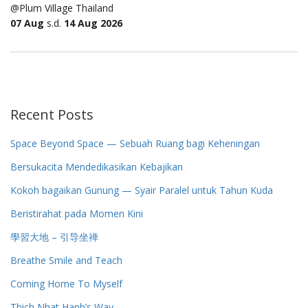
@Plum Village Thailand
07 Aug
s.d.
14 Aug 2026
Recent Posts
Space Beyond Space — Sebuah Ruang bagi Keheningan
Bersukacita Mendedikasikan Kebajikan
Kokoh bagaikan Gunung — Syair Paralel untuk Tahun Kuda
Beristirahat pada Momen Kini
學習大地 – 引导坐禅
Breathe Smile and Teach
Coming Home To Myself
Thich Nhat Hanh’s Way