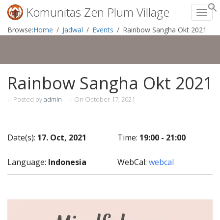
Komunitas Zen Plum Village
Toggl
Skip
Browse:
Home
Jadwal
Events
Rainbow Sangha Okt 2021
to
content
Rainbow Sangha Okt 2021
Posted by
admin
On
October 17, 2021
Date(s):
17. Oct, 2021
Time:
19:00 - 21:00
Language:
Indonesia
WebCal:
webcal