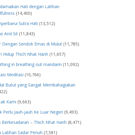
damaikan Hati dengan Latihan
fulness
(14,400)
erbarui Sutra Hati
(13,512)
e And Sit
(11,843)
r Dengan Sendok Emas di Mulut
(11,785)
h Hidup Thich Nhat Hanh
(11,657)
thing in breathing out mandarin
(11,092)
kasi Meditasi
(10,766)
dal Butut yang Sangat Membahagiakan
422)
tak Kami
(9,663)
k Perlu Jauh-jauh Ke Luar Negeri
(9,493)
n Berkesadaran – Thich Nhat Hanh
(8,471)
 Latihan Sadar Penuh
(7,581)