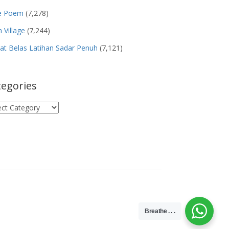
e Poem
(7,278)
 Village
(7,244)
t Belas Latihan Sadar Penuh
(7,121)
tegories
egories
Breathe . . .