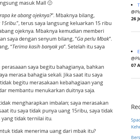
angsung masuk Mall 🙂
T
@Plu
rapa ke abang ojeknya?
”. Mbaknya bilang,
26 J
 15ribu
.”, terus saya langsung keluarkan 15 ribu
 abang ojeknya. Mbaknya kemudian memberi
dan saya dengan senyum bilang, ”
Ga perlu Mbak
”.
ng, “
Terima kasih banyak ya
”. Setelah itu saya
E
@Plu
07 
u perasaaan saya begitu bahagianya, bahkan
a merasa bahagia sekali. Jika saat itu saya
 tidak begitu merasakaan kebahagiaan yang
edar membantu menukarkan duitnya saja.
n tidak mengharapkan imbalan; saya merasakan
Re
aat itu saya tidak punya uang 15ribu, saya tidak
ng tidak ternilai itu.
Spa
Keh
tuk tidak menerima uang dari mbak itu?
Bers