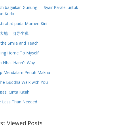
h bagaikan Gunung — Syair Paralel untuk
un Kuda
stirahat pada Momen Kini
大地 – 引导坐禅
the Smile and Teach
ing Home To Myself
h Nhat Hanh’s Way
up Mendalam Penuh Makna
the Buddha Walk with You
tasi Cinta Kasih
e Less Than Needed
st Viewed Posts