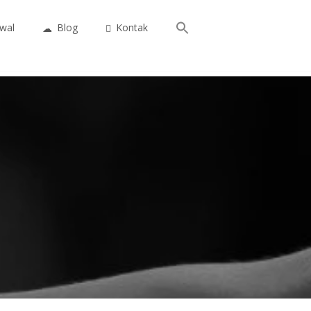
Search
wal
Blog
Kontak
for:
Search Button