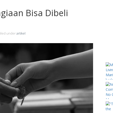
iaan Bisa Dibeli
iled under
artikel