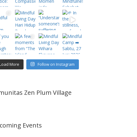
Load More
Follow on Instagram
munitas Zen Plum Village
coming Events