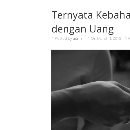
Ternyata Kebahag
dengan Uang
Posted by
admin
On
March 1, 2018
F