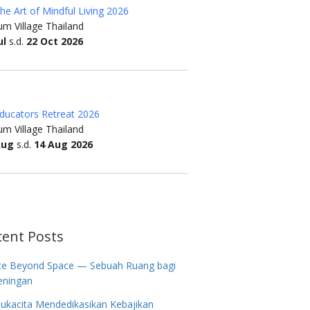
he Art of Mindful Living 2026
m Village Thailand
ul
s.d.
22 Oct 2026
ducators Retreat 2026
m Village Thailand
Aug
s.d.
14 Aug 2026
cent Posts
ce Beyond Space — Sebuah Ruang bagi
eningan
ukacita Mendedikasikan Kebajikan