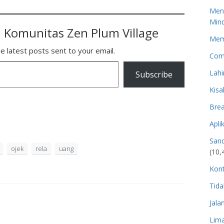
Men
Mind
 Komunitas Zen Plum Village
Memp
e latest posts sent to your email.
Com
Lahi
Subscribe
Kisa
Brea
Apli
San
ojek
rela
uang
(10,
Kon
Tida
Jala
Lima