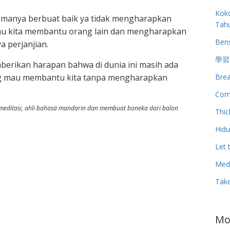
Koko
amanya berbuat baik ya tidak mengharapkan
Tah
lau kita membantu orang lain dan mengharapkan
Beri
 perjanjian.
學習
berikan harapan bahwa di dunia ini masih ada
Brea
ang mau membantu kita tanpa mengharapkan
Com
i meditasi, ahli bahasa mandarin dan membuat boneka dari balon
Thic
Hid
Let 
Medi
Tak
Mo