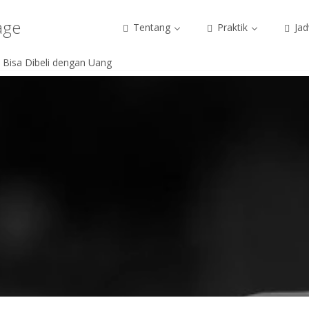
age
Tentang
Praktik
Jad
 Bisa Dibeli dengan Uang