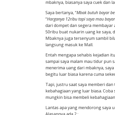
mbaknya, biasanya saya cuek dan l
Saya bertanya, “
Mbak butuh bayar be
“
Harganya 12ribu tapi saya mau bayar
dari dompet dan segera membayar
50ribu buat nukarin uang ke saya, 
Mbaknya juga tersenyum sambil bila
langsung masuk ke Mall.
Entah mengapa sehabis kejadian it
sampai saya malam mau tidur pun say
menerima uang dari mbaknya, saya
begitu luar biasa karena cuma sek
Tapi, justru saat saya memberi da
kebahagiaan yang luar biasa. Coba s
mungkin bisa membeli kebahagiaan ya
Lantas apa yang mendorong saya un
Alasannya ada 2 :