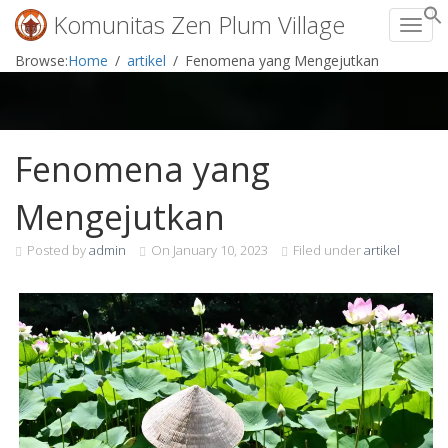
Komunitas Zen Plum Village
Toggl
Skip
Browse:
Home
artikel
Fenomena yang Mengejutkan
to
content
Fenomena yang
Mengejutkan
Posted by
admin
On
January 10, 2023
Filed under
artikel