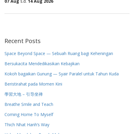
07 Aug
s.d.
14 Aug 2026
Recent Posts
Space Beyond Space — Sebuah Ruang bagi Keheningan
Bersukacita Mendedikasikan Kebajikan
Kokoh bagaikan Gunung — Syair Paralel untuk Tahun Kuda
Beristirahat pada Momen Kini
學習大地 – 引导坐禅
Breathe Smile and Teach
Coming Home To Myself
Thich Nhat Hanh’s Way