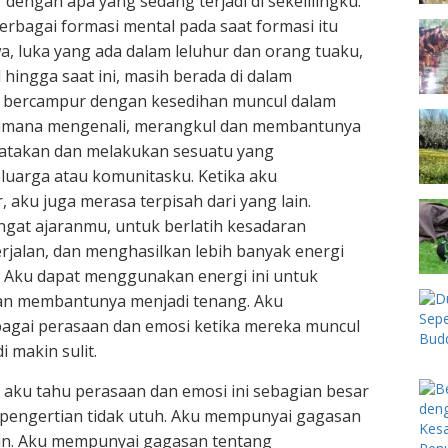
 dengan apa yang sedang terjadi di sekelilingku.
rbagai formasi mental pada saat formasi itu
a, luka yang ada dalam leluhur dan orang tuaku,
 hingga saat ini, masih berada di dalam
t bercampur dengan kesedihan muncul dalam
agaimana mengenali, merangkul dan membantunya
gatakan dan melakukan sesuatu yang
uarga atau komunitasku. Ketika aku
 aku juga merasa terpisah dari yang lain.
gat ajaranmu, untuk berlatih kesadaran
jalan, dan menghasilkan lebih banyak energi
i. Aku dapat menggunakan energi ini untuk
 dan membantunya menjadi tenang. Aku
gai perasaan dan emosi ketika mereka muncul
 makin sulit.
aku tahu perasaan dan emosi ini sebagian besar
 pengertian tidak utuh. Aku mempunyai gagasan
lain. Aku mempunyai gagasan tentang