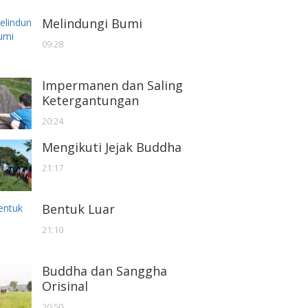
Melindungi Bumi
09:28
Impermanen dan Saling
Ketergantungan
20:24
Mengikuti Jejak Buddha
21:17
Bentuk Luar
21:10
Buddha dan Sanggha
Orisinal
20:50