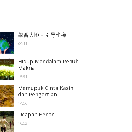
學習大地 – 引导坐禅
09:41
Hidup Mendalam Penuh
Makna
15:51
Memupuk Cinta Kasih
dan Pengertian
14:56
Ucapan Benar
10:52