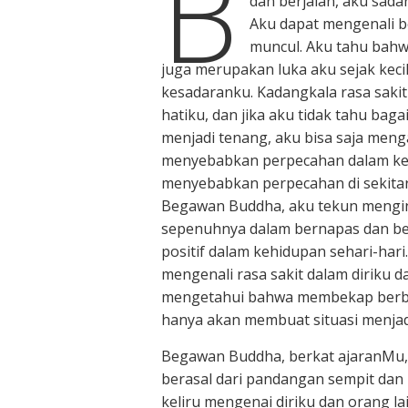
B
dan berjalan, aku sadar
Aku dapat mengenali be
muncul. Aku tahu bahw
juga merupakan luka aku sejak kecil
kesadaranku. Kadangkala rasa saki
hatiku, dan jika aku tidak tahu b
menjadi tenang, aku bisa saja men
menyebabkan perpecahan dalam kel
menyebabkan perpecahan di sekitar,
Begawan Buddha, aku tekun mengin
sepenuhnya dalam bernapas dan ber
positif dalam kehidupan sehari-har
mengenali rasa sakit dalam diriku
mengetahui bahwa membekap berba
hanya akan membuat situasi menjadi
Begawan Buddha, berkat ajaranMu, 
berasal dari pandangan sempit dan
keliru mengenai diriku dan orang 