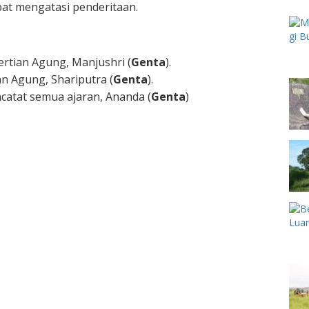
pat mengatasi penderitaan.
rtian Agung, Manjushri (
Genta
).
n Agung, Shariputra (
Genta
).
atat semua ajaran, Ananda (
Genta
)