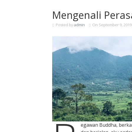
Mengenali Peras
Posted by
admin
On
September 9, 2019
egawan Buddha, berka