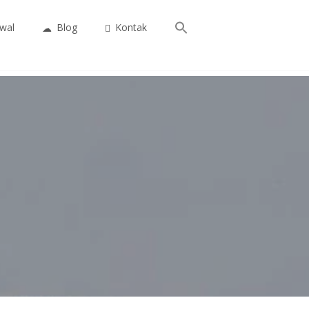
Search
wal
Blog
Kontak
for:
Search Button