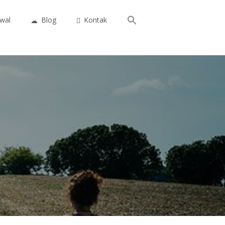
Search
wal
Blog
Kontak
for:
Search Button